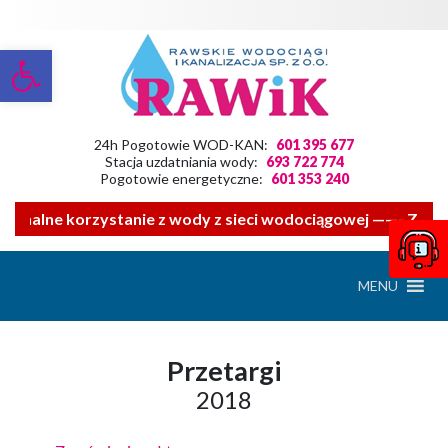
Otwórz pasek narzędzi
24h Pogotowie WOD-KAN:
601 395 677
Stacja uzdatniania wody:
693 722 774
Pogotowie energetyczne:
601 353 240
onalne korzystanie z wody z sieci wodociągowej ——- Zwraca
MENU
Przetargi
2018