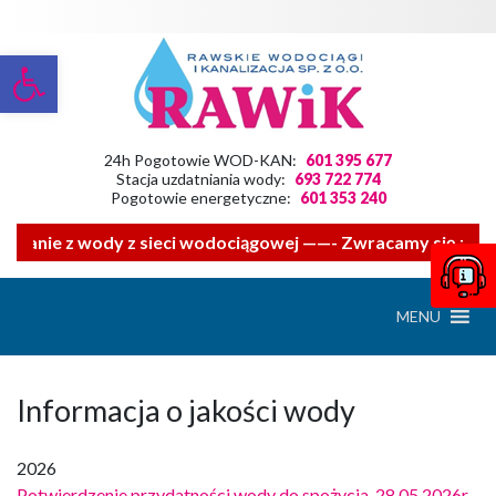
Otwórz pasek narzędzi
24h Pogotowie WOD-KAN:
601 395 677
Stacja uzdatniania wody:
693 722 774
Pogotowie energetyczne:
601 353 240
stanie z wody z sieci wodociągowej ——- Zwracamy się z pro
MENU
Informacja o jakości wody
2026
Potwierdzenie przydatności wody do spożycia_28.05.2026r