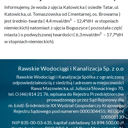
Informujemy, że woda z ujęcia Katowicka ( osiedle Tatar, ul.
Katowicka, ul. Tomaszowska od Cmentarnej, os. Browarna )
3
jest średnio-twarda ( 4,4 mval/dm
– 12,4°dH w stopniach
niemieckich) natomiast z ujęcia Boguszyce ( pozostała część
3
miasta ) o podwyższonej twardości ( 6,3 mval/dm
– 17,7°dH
w stopniach niemieckich).
Rawskie Wodociągi i Kanalizacja Sp. z o.o
Rawskie Wodociągi i Kanalizacja Spółka z ograniczoną
odpowiedzialnością z siedzibą i adresem w miejscowości
Rawa Mazowiecka, ul. Juliusza Słowackiego 70,
tel. O (46) 814 21 76, wpisana do Rejestru Przedsiębiorców
prowadzonego przez Sąd Rejonowy dla
m. Łódź-Śródmieście XX Wydział Gospodarczy Krajowego
Rejestru Sądowego pod numerem 0000304455; REGON
100501130
NIP 835-00-03-635, kapitał zakładowy 16 894 500,00 zł