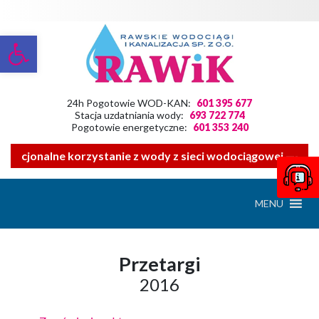
Otwórz pasek narzędzi
24h Pogotowie WOD-KAN:
601 395 677
Stacja uzdatniania wody:
693 722 774
Pogotowie energetyczne:
601 353 240
 racjonalne korzystanie z wody z sieci wodociągowej ——- Z
MENU
Przetargi
2016