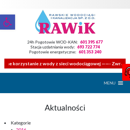
Otwórz pasek narzędzi
24h Pogotowie WOD-KAN:
601 395 677
Stacja uzdatniania wody:
693 722 774
Pogotowie energetyczne:
601 353 240
ne korzystanie z wody z sieci wodociągowej ——- Zwracamy s
MENU
Aktualności
Kategorie
2016