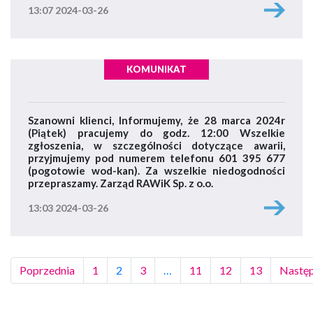
13:07 2024-03-26
KOMUNIKAT
Szanowni klienci, Informujemy, że 28 marca 2024r
(Piątek) pracujemy do godz. 12:00 Wszelkie
zgłoszenia, w szczególności dotyczące awarii,
przyjmujemy pod numerem telefonu 601 395 677
(pogotowie wod-kan). Za wszelkie niedogodności
przepraszamy. Zarząd RAWiK Sp. z o.o.
13:03 2024-03-26
Poprzednia
1
2
3
…
11
12
13
Nastę