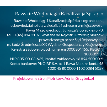
Rawskie Wodociągi i Kanalizacja Sp. z o.o
Rawskie Wodociągi i Kanalizacja Spółka z ograniczoną
odpowiedzialnością z siedzibą i adresem w miejscowości
Rawa Mazowiecka, ul. Juliusza Słowackiego 70,
tel. O (46) 814 21 76, wpisana do Rejestru Przedsiębiorców
prowadzonego przez Sąd Rejonowy dla
m. Łódź-Śródmieście XX Wydział Gospodarczy Krajowego
Rejestru Sądowego pod numerem 0000304455; REGON
100501130
NIP 835-00-03-635, kapitał zakładowy 16 894 500,00 zł
Konto bankowe: PKO BP S.A. o/ 1 Rawa Maz. nr konta 46
1020 45 80 0000 1102 0084 5057
Projektowanie stron Piotrków: AdrianGrzybek.pl