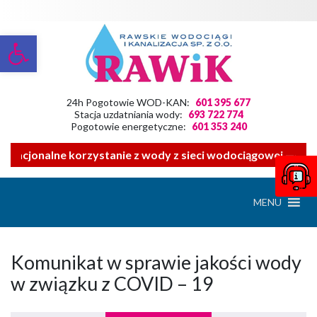
Otwórz pasek narzędzi
24h Pogotowie WOD-KAN:
601 395 677
Stacja uzdatniania wody:
693 722 774
Pogotowie energetyczne:
601 353 240
o racjonalne korzystanie z wody z sieci wodociągowej ——- 
MENU
Komunikat w sprawie jakości wody
w związku z COVID – 19