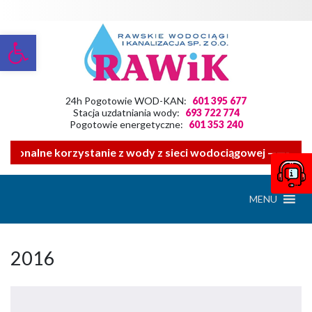
Otwórz pasek narzędzi
24h Pogotowie WOD-KAN:
601 395 677
Stacja uzdatniania wody:
693 722 774
Pogotowie energetyczne:
601 353 240
onalne korzystanie z wody z sieci wodociągowej ——- Zwrac
MENU
2016