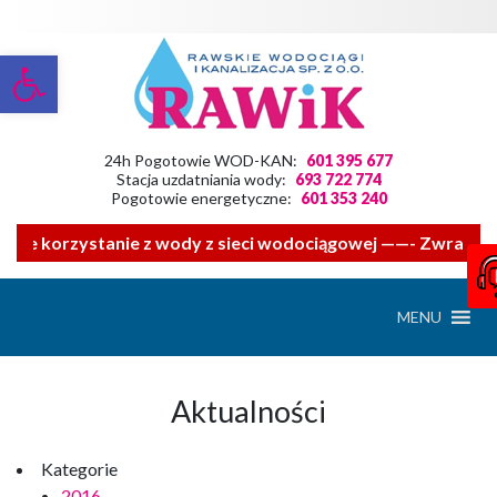
Otwórz pasek narzędzi
24h Pogotowie WOD-KAN:
601 395 677
Stacja uzdatniania wody:
693 722 774
Pogotowie energetyczne:
601 353 240
e korzystanie z wody z sieci wodociągowej ——- Zwracamy si
MENU
Aktualności
Kategorie
2016