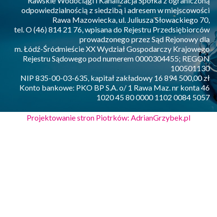
Rawskie Wodociągi i Kanalizacja Spółka z ograniczoną
odpowiedzialnością z siedzibą i adresem w miejscowości
Rawa Mazowiecka, ul. Juliusza Słowackiego 70,
tel. O (46) 814 21 76, wpisana do Rejestru Przedsiębiorców
prowadzonego przez Sąd Rejonowy dla
m. Łódź-Śródmieście XX Wydział Gospodarczy Krajowego
Rejestru Sądowego pod numerem 0000304455; REGON
100501130
NIP 835-00-03-635, kapitał zakładowy 16 894 500,00 zł
Konto bankowe: PKO BP S.A. o/ 1 Rawa Maz. nr konta 46
1020 45 80 0000 1102 0084 5057
Projektowanie stron Piotrków: AdrianGrzybek.pl