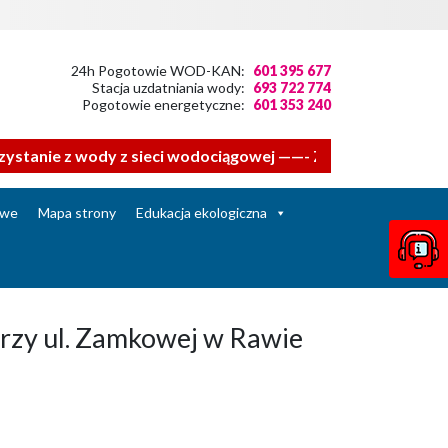
24h Pogotowie WOD-KAN:
601 395 677
Stacja uzdatniania wody:
693 722 774
Pogotowie energetyczne:
601 353 240
anie z wody z sieci wodociągowej ——- Zwracamy się z proś
owe
Mapa strony
Edukacja ekologiczna
przy ul. Zamkowej w Rawie