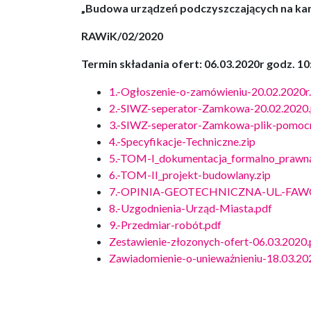
„Budowa urządzeń podczyszczających na kan
RAWiK/02/2020
Termin składania ofert: 06.03.2020r godz. 
1.-Ogłoszenie-o-zamówieniu-20.02.2020r.
2.-SIWZ-seperator-Zamkowa-20.02.2020.
3.-SIWZ-seperator-Zamkowa-plik-pomocn
4.-Specyfikacje-Techniczne.zip
5.-TOM-I_dokumentacja_formalno_prawna
6.-TOM-II_projekt-budowlany.zip
7.-OPINIA-GEOTECHNICZNA-UL.-F
8.-Uzgodnienia-Urząd-Miasta.pdf
9.-Przedmiar-robót.pdf
Zestawienie-złozonych-ofert-06.03.2020.
Zawiadomienie-o-unieważnieniu-18.03.20