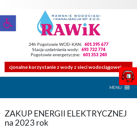
Otwórz pasek narzędzi
24h Pogotowie WOD-KAN:
601 395 677
Stacja uzdatniania wody:
693 722 774
Pogotowie energetyczne:
601 353 240
 racjonalne korzystanie z wody z sieci wodociągowej ——- Z
MENU
ZAKUP ENERGII ELEKTRYCZNEJ
na 2023 rok