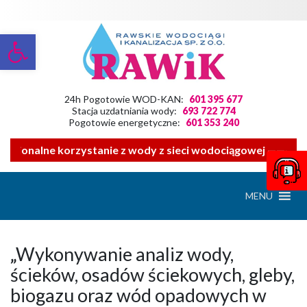
Otwórz pasek narzędzi
24h Pogotowie WOD-KAN:
601 395 677
Stacja uzdatniania wody:
693 722 774
Pogotowie energetyczne:
601 353 240
racjonalne korzystanie z wody z sieci wodociągowej ——- Zw
MENU
„Wykonywanie analiz wody,
ścieków, osadów ściekowych, gleby,
biogazu oraz wód opadowych w