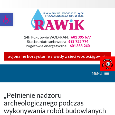
Otwórz pasek narzędzi
24h Pogotowie WOD-KAN:
601 395 677
Stacja uzdatniania wody:
693 722 774
Pogotowie energetyczne:
601 353 240
o racjonalne korzystanie z wody z sieci wodociągowej ——- 
MENU
„Pełnienie nadzoru
archeologicznego podczas
wykonywania robót budowlanych