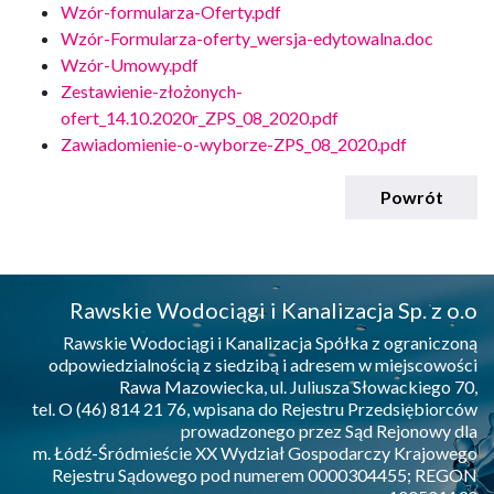
Wzór-formularza-Oferty.pdf
Wzór-Formularza-oferty_wersja-edytowalna.doc
Wzór-Umowy.pdf
Zestawienie-złożonych-
ofert_14.10.2020r_ZPS_08_2020.pdf
Zawiadomienie-o-wyborze-ZPS_08_2020.pdf
Powrót
Rawskie Wodociągi i Kanalizacja Sp. z o.o
Rawskie Wodociągi i Kanalizacja Spółka z ograniczoną
odpowiedzialnością z siedzibą i adresem w miejscowości
Rawa Mazowiecka, ul. Juliusza Słowackiego 70,
tel. O (46) 814 21 76, wpisana do Rejestru Przedsiębiorców
prowadzonego przez Sąd Rejonowy dla
m. Łódź-Śródmieście XX Wydział Gospodarczy Krajowego
Rejestru Sądowego pod numerem 0000304455; REGON