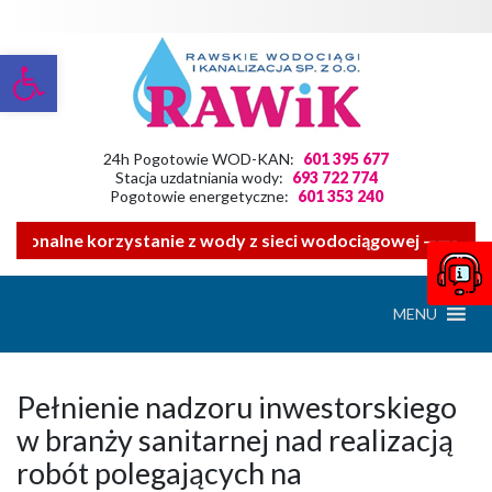
Otwórz pasek narzędzi
24h Pogotowie WOD-KAN:
601 395 677
Stacja uzdatniania wody:
693 722 774
Pogotowie energetyczne:
601 353 240
acjonalne korzystanie z wody z sieci wodociągowej ——- Zwr
MENU
Pełnienie nadzoru inwestorskiego
w branży sanitarnej nad realizacją
robót polegających na