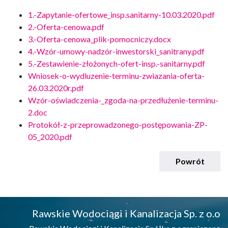
1.-Zapytanie-ofertowe_insp.sanitarny-10.03.2020.pdf
2.-Oferta-cenowa.pdf
3.-Oferta-cenowa_plik-pomocniczy.docx
4.-Wzór-umowy-nadzór-inwestorski_sanitrany.pdf
5.-Zestawienie-złożonych-ofert-insp.-sanitarny.pdf
Wniosek-o-wydluzenie-terminu-zwiazania-oferta-
26.03.2020r.pdf
Wzór-oświadczenia-_zgoda-na-przedłużenie-terminu-
2.doc
Protokół-z-przeprowadzonego-postępowania-ZP-
05_2020.pdf
Powrót
Rawskie Wodociągi i Kanalizacja Sp. z o.o