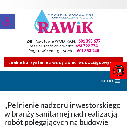
Otwórz pasek narzędzi
24h Pogotowie WOD-KAN:
601 395 677
Stacja uzdatniania wody:
693 722 774
Pogotowie energetyczne:
601 353 240
acjonalne korzystanie z wody z sieci wodociągowej ——- Zwr
MENU
„Pełnienie nadzoru inwestorskiego
w branży sanitarnej nad realizacją
robót polegających na budowie