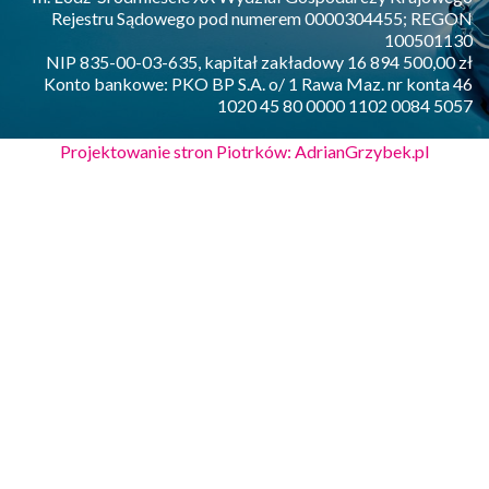
Rejestru Sądowego pod numerem 0000304455; REGON
100501130
NIP 835-00-03-635, kapitał zakładowy 16 894 500,00 zł
Konto bankowe: PKO BP S.A. o/ 1 Rawa Maz. nr konta 46
1020 45 80 0000 1102 0084 5057
Projektowanie stron Piotrków: AdrianGrzybek.pl