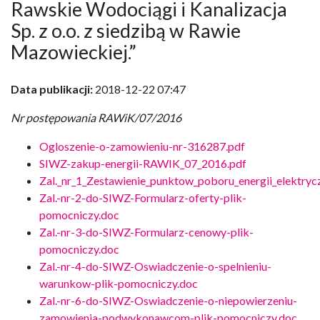
Rawskie Wodociągi i Kanalizacja
Sp. z o.o. z siedzibą w Rawie
Mazowieckiej.”
Data publikacji:
2018-12-22 07:47
Nr postępowania RAWiK/07/2016
Ogloszenie-o-zamowieniu-nr-316287.pdf
SIWZ-zakup-energii-RAWIK_07_2016.pdf
Zal._nr_1_Zestawienie_punktow_poboru_energii_elektryc
Zal.-nr-2-do-SIWZ-Formularz-oferty-plik-
pomocniczy.doc
Zal.-nr-3-do-SIWZ-Formularz-cenowy-plik-
pomocniczy.doc
Zal.-nr-4-do-SIWZ-Oswiadczenie-o-spelnieniu-
warunkow-plik-pomocniczy.doc
Zal.-nr-6-do-SIWZ-Oswiadczenie-o-niepowierzeniu-
zamowienia-podwykonawcom-plik-pomocniczy.doc