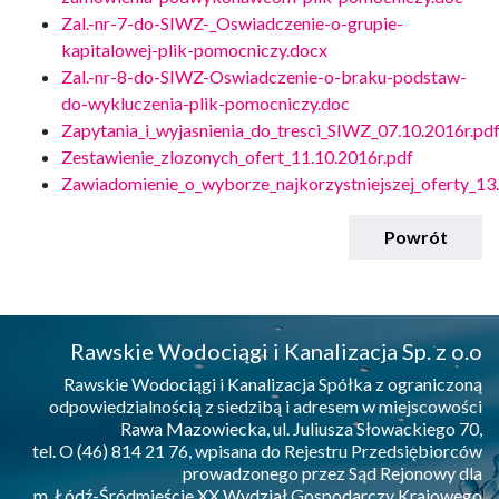
Zal.-nr-7-do-SIWZ-_Oswiadczenie-o-grupie-
kapitalowej-plik-pomocniczy.docx
Zal.-nr-8-do-SIWZ-Oswiadczenie-o-braku-podstaw-
do-wykluczenia-plik-pomocniczy.doc
Zapytania_i_wyjasnienia_do_tresci_SIWZ_07.10.2016r.pd
Zestawienie_zlozonych_ofert_11.10.2016r.pdf
Zawiadomienie_o_wyborze_najkorzystniejszej_oferty_13
Powrót
Rawskie Wodociągi i Kanalizacja Sp. z o.o
Rawskie Wodociągi i Kanalizacja Spółka z ograniczoną
odpowiedzialnością z siedzibą i adresem w miejscowości
Rawa Mazowiecka, ul. Juliusza Słowackiego 70,
tel. O (46) 814 21 76, wpisana do Rejestru Przedsiębiorców
prowadzonego przez Sąd Rejonowy dla
m. Łódź-Śródmieście XX Wydział Gospodarczy Krajowego