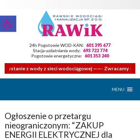
Otwórz pasek narzędzi
24h Pogotowie WOD-KAN:
601 395 677
Stacja uzdatniania wody:
693 722 774
Pogotowie energetyczne:
601 353 240
rzystanie z wody z sieci wodociągowej ——- Zwracamy się z
MENU
Ogłoszenie o przetargu
nieograniczonym: “ZAKUP
ENERGII ELEKTRYCZNEJ dla