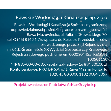
Rawskie Wodociągi i Kanalizacja Sp. z o.o
Rawskie Wodociągi i Kanalizacja Spółka z ograniczoną
odpowiedzialnością z siedzibą i adresem w miejscowości
Rawa Mazowiecka, ul. Juliusza Słowackiego 70,
tel. O (46) 814 21 76, wpisana do Rejestru Przedsiębiorców
prowadzonego przez Sąd Rejonowy dla
m. Łódź-Śródmieście XX Wydział Gospodarczy Krajowego
Rejestru Sądowego pod numerem 0000304455; REGON
100501130
NIP 835-00-03-635, kapitał zakładowy 16 894 500,00 zł
Konto bankowe: PKO BP S.A. o/ 1 Rawa Maz. nr konta 46
1020 45 80 0000 1102 0084 5057
Projektowanie stron Piotrków: AdrianGrzybek.pl