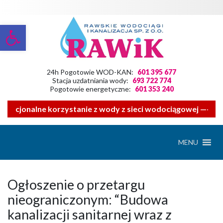
Otwórz pasek narzędzi
24h Pogotowie WOD-KAN:
601 395 677
Stacja uzdatniania wody:
693 722 774
Pogotowie energetyczne:
601 353 240
 racjonalne korzystanie z wody z sieci wodociągowej ——- Z
MENU
Ogłoszenie o przetargu
nieograniczonym: “Budowa
kanalizacji sanitarnej wraz z