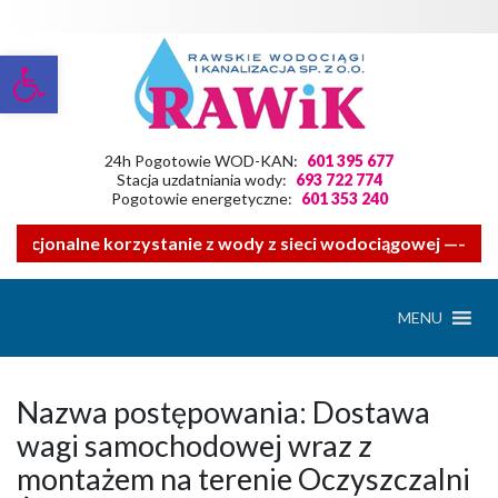
Otwórz pasek narzędzi
24h Pogotowie WOD-KAN:
601 395 677
Stacja uzdatniania wody:
693 722 774
Pogotowie energetyczne:
601 353 240
 racjonalne korzystanie z wody z sieci wodociągowej ——- Z
MENU
Nazwa postępowania: Dostawa
wagi samochodowej wraz z
montażem na terenie Oczyszczalni