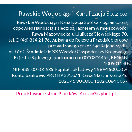
Rawskie Wodociągi i Kanalizacja Sp. z o.o
Rawskie Wodociągi i Kanalizacja Spółka z ograniczoną
odpowiedzialnością z siedzibą i adresem w miejscowości
Rawa Mazowiecka, ul. Juliusza Słowackiego 70,
tel. O (46) 814 21 76, wpisana do Rejestru Przedsiębiorców
prowadzonego przez Sąd Rejonowy dla
m. Łódź-Śródmieście XX Wydział Gospodarczy Krajowego
Rejestru Sądowego pod numerem 0000304455; REGON
100501130
NIP 835-00-03-635, kapitał zakładowy 16 894 500,00 zł
Konto bankowe: PKO BP S.A. o/ 1 Rawa Maz. nr konta 46
1020 45 80 0000 1102 0084 5057
Projektowanie stron Piotrków: AdrianGrzybek.pl