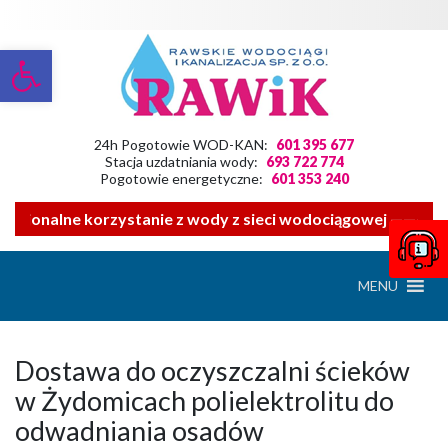
Otwórz pasek narzędzi
24h Pogotowie WOD-KAN:
601 395 677
Stacja uzdatniania wody:
693 722 774
Pogotowie energetyczne:
601 353 240
racjonalne korzystanie z wody z sieci wodociągowej ——- Zw
MENU
Dostawa do oczyszczalni ścieków
w Żydomicach polielektrolitu do
odwadniania osadów