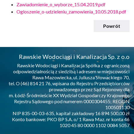
Zawiadomienie_o_wyborze_15.04.2019.pdf
Ogloszenie_o-udzieleniu_zamowienia_10.05.2018.pdf
Powrót
Rawskie Wodociągi i Kanalizacja Sp. z o.o
Rawskie Wodociągi i Kanalizacja Spółka z ograniczoną
odpowiedzialnością z siedzibą i adresem w miejscowości
Rawa Mazowiecka, ul. Juliusza Słowackiego 70,
tel. O (46) 814 21 76, wpisana do Rejestru Przedsiębiorców
prowadzonego przez Sąd Rejonowy dla
m. Łódź-Śródmieście XX Wydział Gospodarczy Krajowego
Rejestru Sądowego pod numerem 0000304455; REGON
100501130
NIP 835-00-03-635, kapitał zakładowy 16 894 500,00 zł
Konto bankowe: PKO BP S.A. o/ 1 Rawa Maz. nr konta 46
1020 45 80 0000 1102 0084 5057