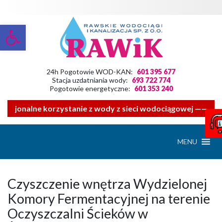
Otwórz pasek narzędzi
24h Pogotowie WOD-KAN:
601 395 677
Stacja uzdatniania wody:
693 722 774
Pogotowie energetyczne:
601 353 240
racjonalne korzystanie z wody z sieci wodociągowej ——- Zw
MENU
Czyszczenie wnętrza Wydzielonej
Komory Fermentacyjnej na terenie
Oczyszczalni Ścieków w