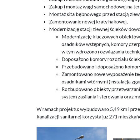
Zakup i montaż wagi samochodowej na tere
Montaż sita bębnowego przed stacją zlew
Zamontowanie nowej kraty hakowej,
Modernizację stacji zlewnej ścieków dow
Modernizację kluczowych obiektów t
osadników wstępnych, komory czerpne
w tym wdrożono rozwiązania techni
Doposażono komory rozdziału ściek
Przebudowano i doposażono komory
Zamontowano nowe wyposażenie tech
osadnikami wtórnymi (instalacja zga
Rozbudowano obiekty przetwarzani
system zasilania i sterowania oraz m
W ramach projektu: wybudowano 5,49 km i prze
kanalizacji sanitarnej korzysta już 271 mieszka