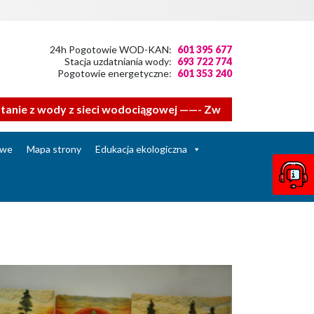
24h Pogotowie WOD-KAN:
601 395 677
Stacja uzdatniania wody:
693 722 774
Pogotowie energetyczne:
601 353 240
 sieci wodociągowej ——- Zwracamy się z prośbą do mieszkań
owe
Mapa strony
Edukacja ekologiczna