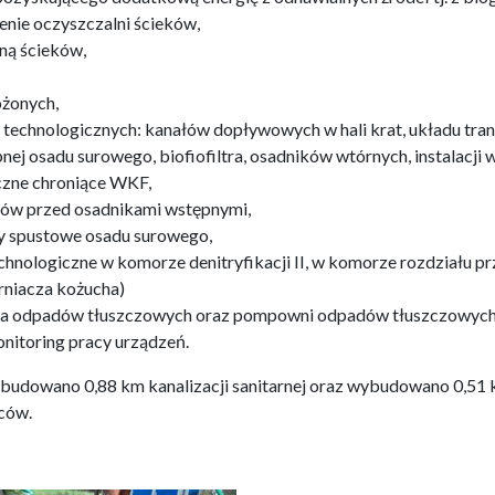
nie oczyszczalni ścieków,
ną ścieków,
ożonych,
echnologicznych: kanałów dopływowych w hali krat, układu trans
j osadu surowego, biofiofiltra, osadników wtórnych, instalacji 
czne chroniące WKF,
ów przed osadnikami wstępnymi,
 spustowe osadu surowego,
nologiczne w komorze denitryfikacji II, w komorze rozdziału p
rniacza kożucha)
a odpadów tłuszczowych oraz pompowni odpadów tłuszczowych, 
onitoring pracy urządzeń.
budowano 0,88 km kanalizacji sanitarnej oraz wybudowano 0,51
ńców.