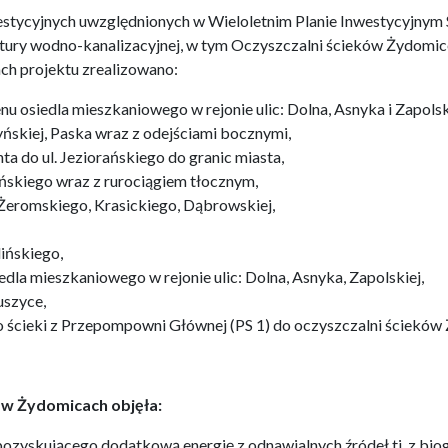
stycyjnych uwzględnionych w Wieloletnim Planie Inwestycyjnym S
tury wodno-kanalizacyjnej, w tym Oczyszczalni ścieków Żydomic
ch projektu zrealizowano:
enu osiedla mieszkaniowego w rejonie ulic: Dolna, Asnyka i Zapolsk
yńskiej, Paska wraz z odejściami bocznymi,
ta do ul. Jeziorańskiego do granic miasta,
rańskiego wraz z rurociągiem tłocznym,
, Żeromskiego, Krasickiego, Dąbrowskiej,
lińskiego,
dla mieszkaniowego w rejonie ulic: Dolna, Asnyka, Zapolskiej,
uszyce,
ścieki z Przepompowni Głównej (PS 1) do oczyszczalni ścieków
w w Żydomicach objęła:
zyskującego dodatkową energię z odnawialnych źródeł tj. z bio