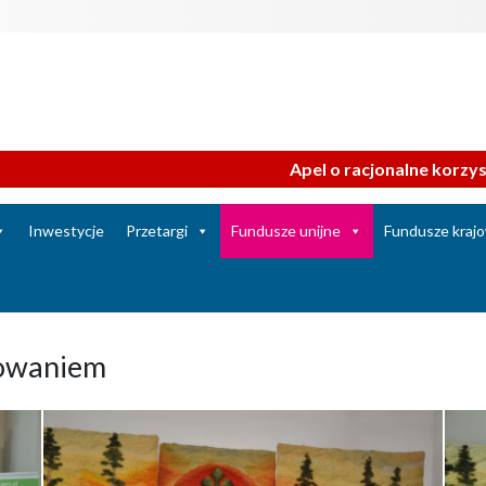
Apel o racjonalne korzystanie z wody z
Inwestycje
Przetargi
Fundusze unijne
Fundusze kraj
sowaniem