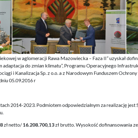
ekowej w aglomeracji Rawa Mazowiecka – Faza II” uzyskał dofi
ym adaptacja do zmian klimatu”, Programu Operacyjnego Infrastru
iągi i Kanalizacja Sp. z o.o. a z Narodowym Funduszem Ochron
dniu 05.09.2016 r
latach 2014-2023. Podmiotem odpowiedzialnym za realizację jest
u.
88
zł netto/
16.208.700,13
zł brutto. Wysokość dofinansowania z