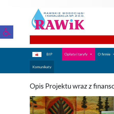
Otwórz pasek narzędzi
BIP
Opłaty i taryfy
O firmie
Komunikaty
Opis Projektu wraz z finan