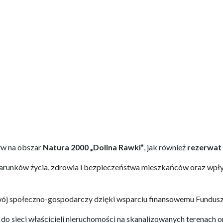
yw na obszar
Natura 2000 „Dolina Rawki
”
, jak również
rezerwat
warunków życia, zdrowia i bezpieczeństwa mieszkańców oraz wpł
j społeczno-gospodarczy dzięki wsparciu finansowemu Funduszu
 do sieci właścicieli nieruchomości na skanalizowanych terenach 