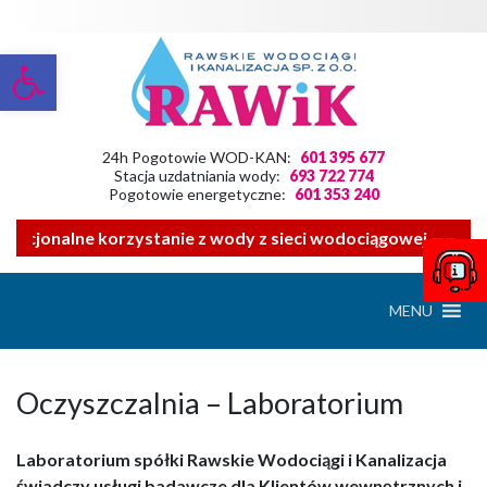
Otwórz pasek narzędzi
24h Pogotowie WOD-KAN:
601 395 677
Stacja uzdatniania wody:
693 722 774
Pogotowie energetyczne:
601 353 240
racjonalne korzystanie z wody z sieci wodociągowej ——- Z
MENU
Oczyszczalnia – Laboratorium
Laboratorium spółki Rawskie Wodociągi i Kanalizacja
świadczy usługi badawcze dla Klientów wewnętrznych i