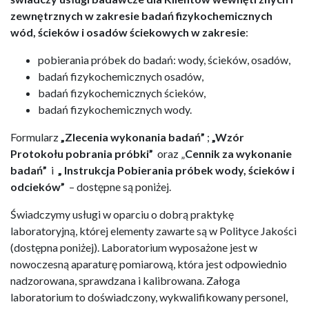
zewnętrznych w zakresie badań fizykochemicznych
wód, ścieków i osadów ściekowych w zakresie
:
pobierania próbek do badań: wody, ścieków, osadów,
badań fizykochemicznych osadów,
badań fizykochemicznych ścieków,
badań fizykochemicznych wody.
Formularz
„Zlecenia wykonania badań”
;
„Wzór
Protokołu pobrania próbki”
oraz „
Cennik za wykonanie
badań”
i
„ Instrukcja Pobierania próbek wody, ścieków i
odcieków”
– dostępne są poniżej.
Świadczymy usługi w oparciu o dobrą praktykę
laboratoryjną, której elementy zawarte są w Polityce Jakości
(dostępna poniżej). Laboratorium wyposażone jest w
nowoczesną aparaturę pomiarową, która jest odpowiednio
nadzorowana, sprawdzana i kalibrowana. Załoga
laboratorium to doświadczony, wykwalifikowany personel,