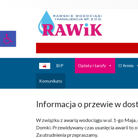
Otwórz pasek narzędzi
BIP
Opłaty i taryfy
O firmie
Komunikaty
Informacja o przewie w dost
W związku z awarią wodociągu w ul. 1-go Maja, o
Domki. Przewidywany czas usunięcia awarii to ok
Za utrudnienia przepraszamy.