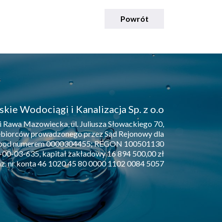
Powrót
kie Wodociągi i Kanalizacja Sp. z o.o
i Rawa Mazowiecka, ul. Juliusza Słowackiego 70,
dsiębiorców prowadzonego przez Sąd Rejonowy dla
go pod numerem 0000304455; REGON 100501130
00-03-635, kapitał zakładowy 16 894 500,00 zł
z. nr konta 46 1020 45 80 0000 1102 0084 5057