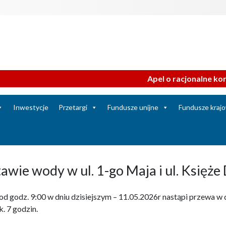
Apel o racjonalne korzys
Inwestycje
Przetargi
Fundusze unijne
Fundusze kraj
awie wody w ul. 1-go Maja i ul. Księż
d godz. 9:00 w dniu dzisiejszym – 11.05.2026r nastąpi przewa w d
. 7 godzin.