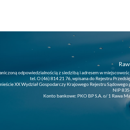
Raws
aniczoną odpowiedzialnością z siedzibą i adresem w miejscowośc
tel. O (46) 814 21 76, wpisana do Rejestru Prze
mieście XX Wydział Gospodarczy Krajowego Rejestru Sądowe
NIP 835-
Konto bankowe: PKO BP S.A. o/ 1 Rawa Ma