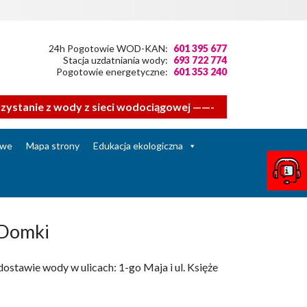
24h Pogotowie WOD-KAN:
601 395 677
Stacja uzdatniania wody:
693 722 774
Pogotowie energetyczne:
601 353 240
tanie z wody z sieci wodociągowej ——- Zwracamy się z pro
owe
Mapa strony
Edukacja ekologiczna
e Domki
ostawie wody w ulicach: 1-go Maja i ul. Księże